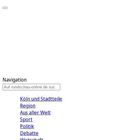
Meine KR
Meine Artikel
Meine Region
Meine Newsletter
Gewinnspiele
Mein Rundschau PLUS
Mein E-Paper
Navigation
Köln und Stadtteile
Region
Aus aller Welt
Sport
Politik
Debatte