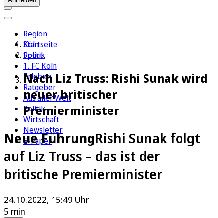
Anmelden
Region
Köln
Startseite
Sport
Politik
1. FC Köln
Nach Liz Truss: Rishi Sunak wird
Erleben
Ratgeber
neuer britischer
Aus aller Welt
Premierminister
Politik
Wirtschaft
Newsletter
Neue Führung
Rishi Sunak folgt
E-Paper
auf Liz Truss – das ist der
britische Premierminister
24.10.2022, 15:49 Uhr
5 min