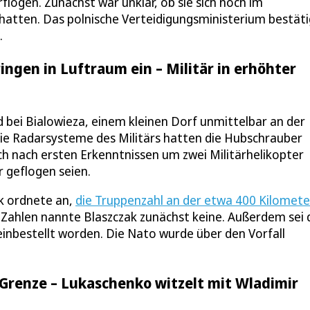
logen. Zunächst war unklar, ob sie sich noch im
hatten. Das polnische Verteidigungsministerium bestät
.
ingen in Luftraum ein – Militär in erhöhter
 bei Bialowieza, einem kleinen Dorf unmittelbar an der
Die Radarsysteme des Militärs hatten die Hubschrauber
h nach ersten Erkenntnissen um zwei Militärhelikopter
r geflogen seien.
ak ordnete an,
die Truppenzahl an der etwa 400 Kilomete
Zahlen nannte Blaszczak zunächst keine. Außerdem sei 
einbestellt worden. Die Nato wurde über den Vorfall
 Grenze – Lukaschenko witzelt mit Wladimir