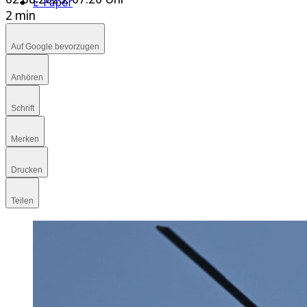
E-Paper
2 min
Auf Google bevorzugen
Anhören
Schrift
Merken
Drucken
Teilen