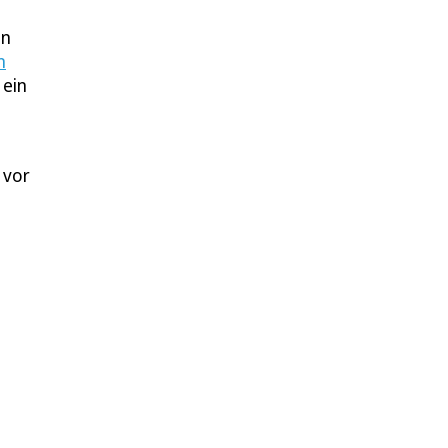
in
n
 ein
 vor