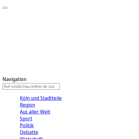
Meine KR
Meine Artikel
Meine Region
Meine Newsletter
Gewinnspiele
Mein Rundschau PLUS
Mein E-Paper
Navigation
Köln und Stadtteile
Region
Aus aller Welt
Sport
Politik
Debatte