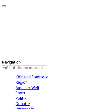
Meine KR
Meine Artikel
Meine Region
Meine Newsletter
Gewinnspiele
Mein Rundschau PLUS
Mein E-Paper
Navigation
Köln und Stadtteile
Region
Aus aller Welt
Sport
Politik
Debatte