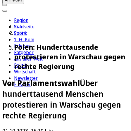
Anmelden
Region
Köln
Startseite
Sport
Politik
1. FC Köln
Polen: Hunderttausende
Erleben
Ratgeber
protestieren in Warschau gegen
Aus aller Welt
rechte Regierung
Politik
Wirtschaft
Newsletter
Vor Parlamentswahl
Über
E-Paper
hunderttausend Menschen
protestieren in Warschau gegen
rechte Regierung
01.10.2023, 15:10 Uhr