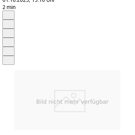
2 min
Auf Google bevorzugen
Anhören
Schrift
Merken
Drucken
Teilen