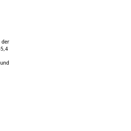
 der
55,4
 und