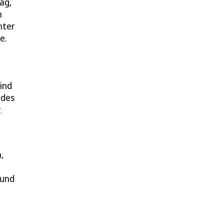
ag,
n
nter
e.
ind
 des
t
,
 und