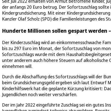
Seit Juli 2022 erhalten von Armut betroffene Kinder, 
der anfangs 20 Euro betrug. Der Sofortzuschlag sollte
Kindergrundsicherung. Mit einer Kindergrundsicherung
Kanzler Olaf Scholz (SPD) die Familienleistungen des S
Hunderte Millionen sollen gespart werden –
Der Kinderzuschlag wird an einkommensschwache Familie
bis zu 297 Euro im Monat, der Sofortzuschlag von monat
Sofortzuschlags wurde mit dem Haushaltsbegleitgeset
unter anderem auch höhere Steuern auf alkoholische G
einnehmen will.
Durch die Abschaffung des Sofortzuschlags will der Bun
beim Grundsicherungsgeld ergeben sich laut Entwurf 
Kinderhilfswerk hat die geplante Kürzung kritisiert: D
Jugendlichen noch weiter verschärfen.
Der im Jahr 2022 eingeführte Zuschlag sei ein gutes I
Jugendlichen zumindest teilweise abzumildern. Bereits j