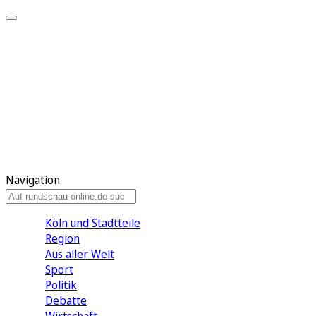
Meine KR
Meine Artikel
Meine Region
Meine Newsletter
Gewinnspiele
Mein Rundschau PLUS
Mein E-Paper
Navigation
Köln und Stadtteile
Region
Aus aller Welt
Sport
Politik
Debatte