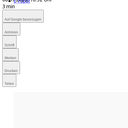
E-Paper
3 min
Auf Google bevorzugen
Anhören
Schrift
Merken
Drucken
Teilen