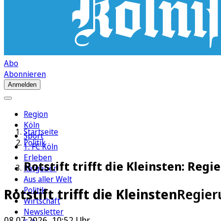
Abo
Abonnieren
Anmelden
Region
Köln
Startseite
Sport
Politik
1. FC Köln
Erleben
Rotstift trifft die Kleinsten: Reg
Ratgeber
Aus aller Welt
Politik
Rotstift trifft die Kleinsten
Regier
Wirtschaft
Newsletter
08.07.2026, 10:52 Uhr