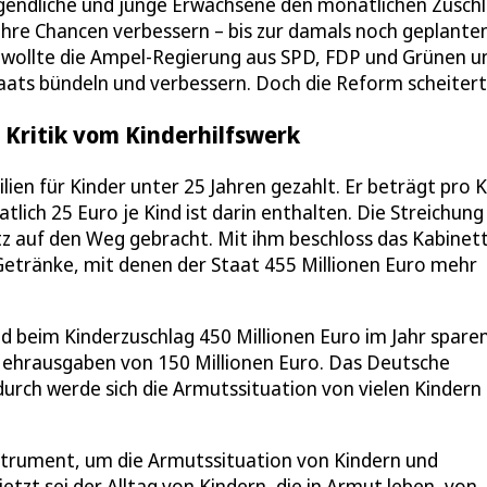
Jugendliche und junge Erwachsene den monatlichen Zuschl
 ihre Chancen verbessern – bis zur damals noch geplante
 wollte die Ampel-Regierung aus SPD, FDP und Grünen u
taats bündeln und verbessern. Doch die Reform scheitert
 Kritik vom Kinderhilfswerk
n für Kinder unter 25 Jahren gezahlt. Er beträgt pro K
lich 25 Euro je Kind ist darin enthalten. Die Streichung
z auf den Weg gebracht. Mit ihm beschloss das Kabinet
etränke, mit denen der Staat 455 Millionen Euro mehr
d beim Kinderzuschlag 450 Millionen Euro im Jahr sparen
Mehrausgaben von 150 Millionen Euro. Das Deutsche
adurch werde sich die Armutssituation von vielen Kindern
nstrument, um die Armutssituation von Kindern und
etzt sei der Alltag von Kindern, die in Armut leben, von