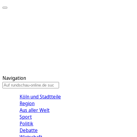
Meine KR
Meine Artikel
Meine Region
Meine Newsletter
Gewinnspiele
Mein Rundschau PLUS
Mein E-Paper
Navigation
Köln und Stadtteile
Region
Aus aller Welt
Sport
Politik
Debatte