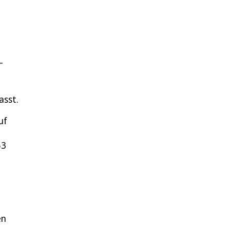
–
asst.
uf
53
en