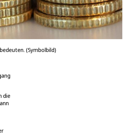
 bedeuten. (Symbolbild)
rgang
n die
mann
er