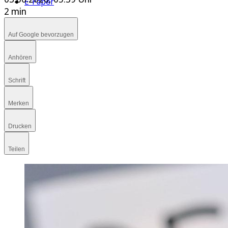
E-Paper
2 min
Auf Google bevorzugen
Anhören
Schrift
Merken
Drucken
Teilen