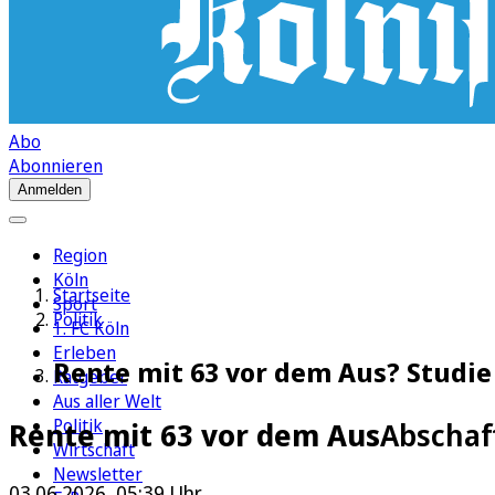
Abo
Abonnieren
Anmelden
Region
Köln
Startseite
Sport
Politik
1. FC Köln
Erleben
Rente mit 63 vor dem Aus? Studie
Ratgeber
Aus aller Welt
Politik
Rente mit 63 vor dem Aus
Abschaf
Wirtschaft
Newsletter
03.06.2026, 05:39 Uhr