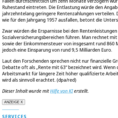
Fällen durchschnittlich um zehn Monate verzögern wü
Ruhestand eintreten. Die Entlastung würde den Angabe
jahrzehntelang geringere Rentenzahlungen verteilen. De
wie für den Jahrgang 1957 ausfallen, betont die Unter
Zwar würden die Ersparnisse bei den Rentenleistungen
Sozialversicherungsbereichen führen. Man rechnet mit
sowie der Einkommensteuer von insgesamt rund 860 Mil
jedoch eine Einsparung von rund 9,5 Milliarden Euro.
Laut den Forschenden sprechen nicht nur finanzielle Gr
Debatte oft als „Rente mit 63“ bezeichnet wird. Wenn 
Arbeitsmarkt für längere Zeit höher qualifizierte Arbe
wird als sinnvoll erachtet. (dpa/red)
Dieser Inhalt wurde mit
Hilfe von KI
erstellt.
ANZEIGE X
SERVICES