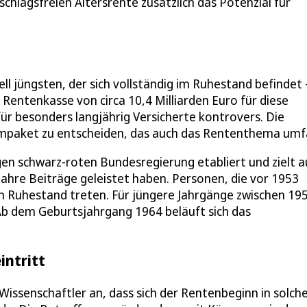
schlagsfreien Altersrente zusätzlich das Potenzial für
l jüngsten, der sich vollständig im Ruhestand befindet 
 Rentenkasse von circa 10,4 Milliarden Euro für diese
ür besonders langjährig Versicherte kontrovers. Die
ormpaket zu entscheiden, das auch das Rententhema umf
n schwarz-roten Bundesregierung etabliert und zielt a
Jahre Beiträge geleistet haben. Personen, die vor 1953
en Ruhestand treten. Für jüngere Jahrgänge zwischen 19
 Ab dem Geburtsjahrgang 1964 beläuft sich das
intritt
Wissenschaftler an, dass sich der Rentenbeginn in solch