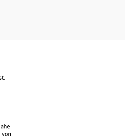
st.
nahe
n von