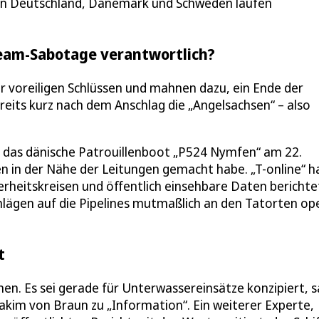
r. In Deutschland, Dänemark und Schweden laufen
tream-Sabotage verantwortlich?
 voreiligen Schlüssen und mahnen dazu, ein Ende der
its kurz nach dem Anschlag die „Angelsachsen“ – also
ss das dänische Patrouillenboot „P524 Nymfen“ am 22.
n in der Nähe der Leitungen gemacht habe. „T-online“ h
rheitskreisen und öffentlich einsehbare Daten berichte
chlägen auf die Pipelines mutmaßlich an den Tatorten op
t
men. Es sei gerade für Unterwassereinsätze konzipiert, 
kim von Braun zu „Information“. Ein weiterer Experte,