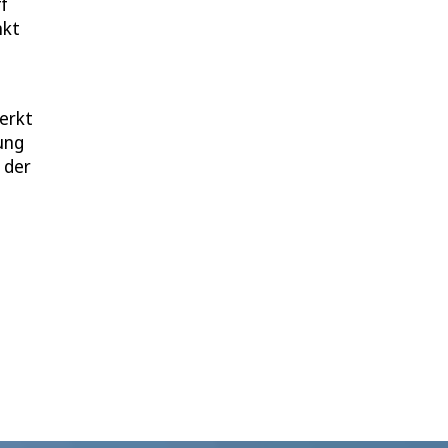
f
nkt
erkt
ung
 der