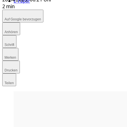
E-Paper
2 min
Auf Google bevorzugen
Anhören
Schrift
Merken
Drucken
Teilen