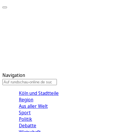
Meine KR
Meine Artikel
Meine Region
Meine Newsletter
Gewinnspiele
Mein Rundschau PLUS
Mein E-Paper
Navigation
Köln und Stadtteile
Region
Aus aller Welt
Sport
Politik
Debatte