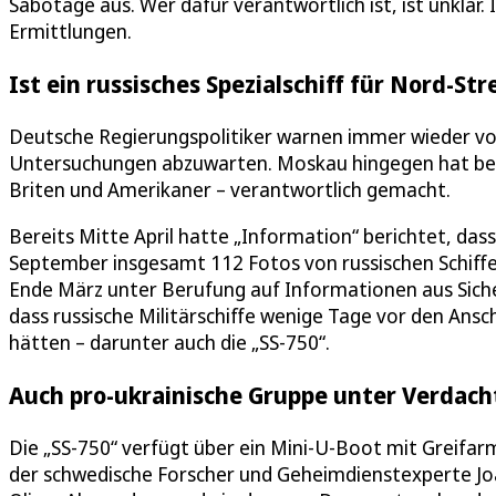
Sabotage aus. Wer dafür verantwortlich ist, ist unkla
Ermittlungen.
Ist ein russisches Spezialschiff für Nord-S
Deutsche Regierungspolitiker warnen immer wieder vor
Untersuchungen abzuwarten. Moskau hingegen hat bere
Briten und Amerikaner – verantwortlich gemacht.
Bereits Mitte April hatte „Information“ berichtet, da
September insgesamt 112 Fotos von russischen Schiffe
Ende März unter Berufung auf Informationen aus Siche
dass russische Militärschiffe wenige Tage vor den Ans
hätten – darunter auch die „SS-750“.
Auch pro-ukrainische Gruppe unter Verdach
Die „SS-750“ verfügt über ein Mini-U-Boot mit Greifar
der schwedische Forscher und Geheimdienstexperte Joa