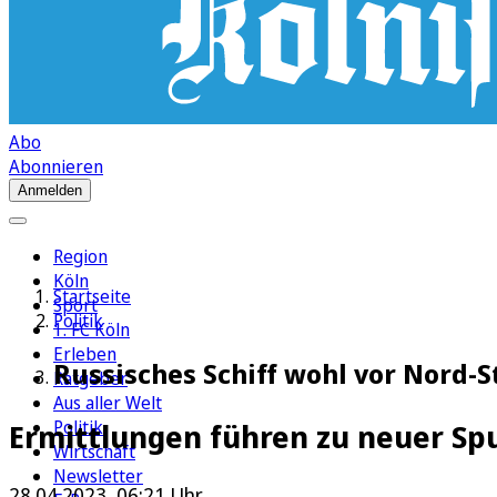
Abo
Abonnieren
Anmelden
Region
Köln
Startseite
Sport
Politik
1. FC Köln
Erleben
Russisches Schiff wohl vor Nord-
Ratgeber
Aus aller Welt
Politik
Ermittlungen führen zu neuer Sp
Wirtschaft
Newsletter
28.04.2023, 06:21 Uhr