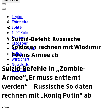
Anmelden
Region
Köln
Startseite
Sport
Politik
1. FC Köln
Suizid-Befehl: Russische
Erleben
Ratgeber
Soldaten rechnen mit Wladimir
Aus aller Welt
Putins Armee ab
Politik
Wirtschaft
Newsletter
Suizid-Befehle in „Zombie-
E-Paper
Armee“
„Er muss entfernt
werden“ – Russische Soldaten
rechnen mit „König Putin“ ab
Von