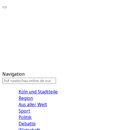
Meine KR
Meine Artikel
Meine Region
Meine Newsletter
Gewinnspiele
Mein Rundschau PLUS
Mein E-Paper
Navigation
Köln und Stadtteile
Region
Aus aller Welt
Sport
Politik
Debatte