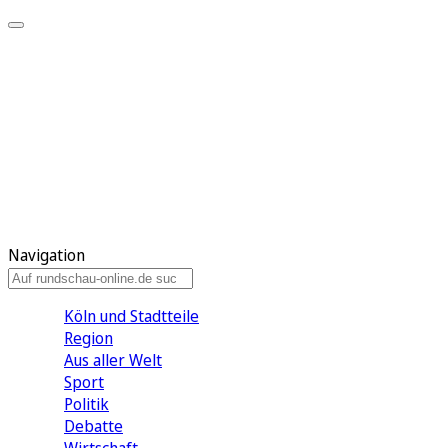
Meine KR
Meine Artikel
Meine Region
Meine Newsletter
Gewinnspiele
Mein Rundschau PLUS
Mein E-Paper
Navigation
Köln und Stadtteile
Region
Aus aller Welt
Sport
Politik
Debatte