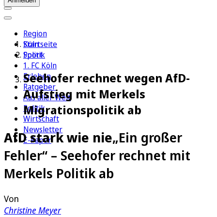
Anmelden
Region
Köln
Startseite
Sport
Politik
1. FC Köln
Seehofer rechnet wegen AfD-
Erleben
Ratgeber
Aufstieg mit Merkels
Aus aller Welt
Migrationspolitik ab
Politik
Wirtschaft
Newsletter
AfD stark wie nie
„Ein großer
E-Paper
Fehler“ – Seehofer rechnet mit
Merkels Politik ab
Von
Christine Meyer