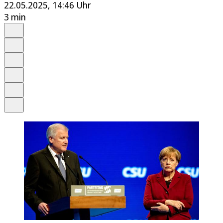
22.05.2025, 14:46 Uhr
3 min
Auf Google bevorzugen
Anhören
Schrift
Merken
Drucken
Teilen