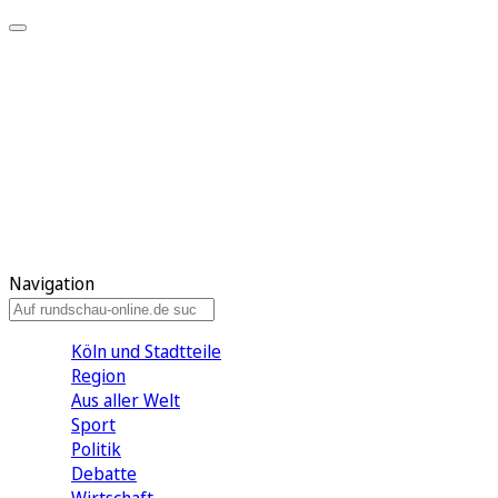
Meine KR
Meine Artikel
Meine Region
Meine Newsletter
Gewinnspiele
Mein Rundschau PLUS
Mein E-Paper
Navigation
Köln und Stadtteile
Region
Aus aller Welt
Sport
Politik
Debatte