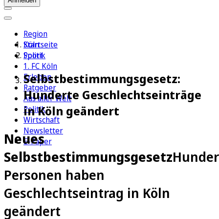
Anmelden
Region
Köln
Startseite
Sport
Politik
1. FC Köln
Selbstbestimmungsgesetz:
Erleben
Ratgeber
Hunderte Geschlechtseinträge
Aus aller Welt
in Köln geändert
Politik
Wirtschaft
Newsletter
Neues
E-Paper
Selbstbestimmungsgesetz
Hunder
Personen haben
Geschlechtseintrag in Köln
geändert