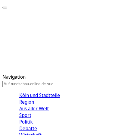
Meine KR
Meine Artikel
Meine Region
Meine Newsletter
Gewinnspiele
Mein Rundschau PLUS
Mein E-Paper
Navigation
Köln und Stadtteile
Region
Aus aller Welt
Sport
Politik
Debatte