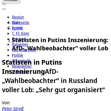
Anmelden
Region
Köln
Startseite
Sport
Politik
1. FC Köln
Statisten in Putins Inszenierung:
Erleben
Ratgeber
AfD-„Wahlbeobachter“ voller Lob
Aus aller Welt
Politik
Statisten in Putins
Wirtschaft
Newsletter
Inszenierung
AfD-
E-Paper
„Wahlbeobachter“ in Russland
voller Lob: „Sehr gut organisiert“
Von
Peter Stroß