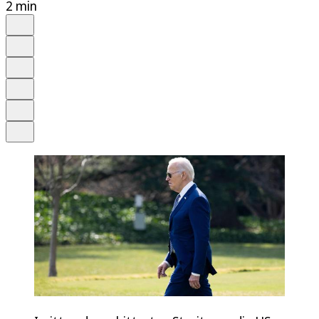
2 min
Auf Google bevorzugen
Anhören
Schrift
Merken
Drucken
Teilen