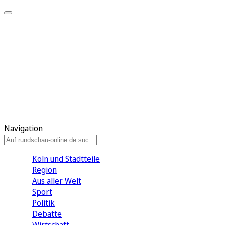
Meine KR
Meine Artikel
Meine Region
Meine Newsletter
Gewinnspiele
Mein Rundschau PLUS
Mein E-Paper
Navigation
Köln und Stadtteile
Region
Aus aller Welt
Sport
Politik
Debatte