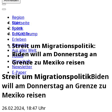
Anmelden
Region
Köln
Startseite
Sport
Politik
1. FC Köln
Donald Trump
Erleben
Streit um Migrationspolitik:
Ratgeber
Aus aller Welt
Biden will am Donnerstag an
Politik
Grenze zu Mexiko reisen
Wirtschaft
Newsletter
E-Paper
Streit um Migrationspolitik
Biden
will am Donnerstag an Grenze zu
Mexiko reisen
26.02.2024, 18:47 Uhr