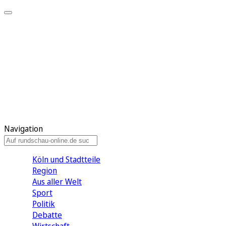
Meine KR
Meine Artikel
Meine Region
Meine Newsletter
Gewinnspiele
Mein Rundschau PLUS
Mein E-Paper
Navigation
Köln und Stadtteile
Region
Aus aller Welt
Sport
Politik
Debatte