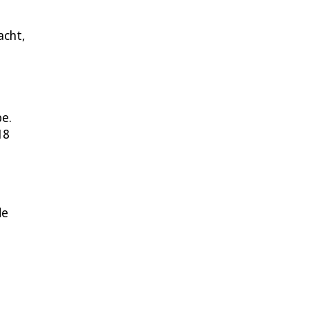
acht,
be.
18
de