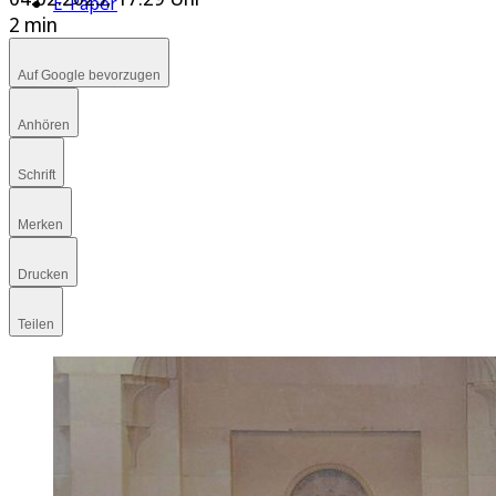
E-Paper
2 min
Auf Google bevorzugen
Anhören
Schrift
Merken
Drucken
Teilen