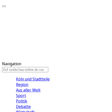
Meine KR
Meine Artikel
Meine Region
Meine Newsletter
Gewinnspiele
Mein Rundschau PLUS
Mein E-Paper
Navigation
Köln und Stadtteile
Region
Aus aller Welt
Sport
Politik
Debatte