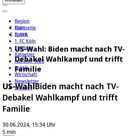
Anmelden
Region
Köln
Startseite
Sport
Politik
1. FC Köln
US-Wahl: Biden macht nach TV-
Erleben
Ratgeber
Debakel Wahlkampf und trifft
Aus aller Welt
Familie
Politik
Wirtschaft
Newsletter
US-Wahl
Biden macht nach TV-
E-Paper
Debakel Wahlkampf und trifft
Familie
30.06.2024, 15:34 Uhr
5 min