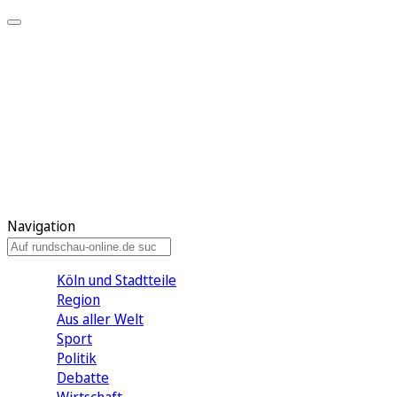
Meine KR
Meine Artikel
Meine Region
Meine Newsletter
Gewinnspiele
Mein Rundschau PLUS
Mein E-Paper
Navigation
Köln und Stadtteile
Region
Aus aller Welt
Sport
Politik
Debatte