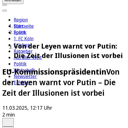
Anmelden
Region
Köln
Startseite
Sport
Politik
1. FC Köln
Von der Leyen warnt vor Putin:
Erleben
Ratgeber
Die Zeit der Illusionen ist vorbei
Aus aller Welt
Politik
EU-Kommissionspräsidentin
Von
Wirtschaft
Newsletter
der Leyen warnt vor Putin – Die
E-Paper
Zeit der Illusionen ist vorbei
11.03.2025, 12:17 Uhr
2 min
Auf Google bevorzugen