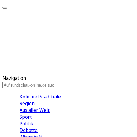
Meine KR
Meine Artikel
Meine Region
Meine Newsletter
Gewinnspiele
Mein Rundschau PLUS
Mein E-Paper
Navigation
Köln und Stadtteile
Region
Aus aller Welt
Sport
Politik
Debatte