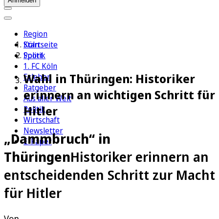
Anmelden
Region
Köln
Startseite
Sport
Politik
1. FC Köln
Wahl in Thüringen: Historiker
Erleben
Ratgeber
erinnern an wichtigen Schritt für
Aus aller Welt
Hitler
Politik
Wirtschaft
Newsletter
„Dammbruch“ in
E-Paper
Thüringen
Historiker erinnern an
entscheidenden Schritt zur Macht
für Hitler
Von