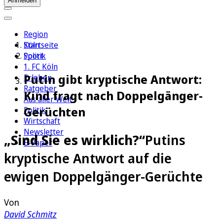
Anmelden
Region
Köln
Startseite
Sport
Politik
1. FC Köln
Putin gibt kryptische Antwort:
Erleben
Ratgeber
Kind fragt nach Doppelgänger-
Aus aller Welt
Gerüchten
Politik
Wirtschaft
Newsletter
„Sind Sie es wirklich?“
Putins
E-Paper
kryptische Antwort auf die
ewigen Doppelgänger-Gerüchte
Von
David Schmitz