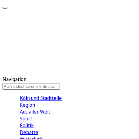
Meine KR
Meine Artikel
Meine Region
Meine Newsletter
Gewinnspiele
Mein Rundschau PLUS
Mein E-Paper
Navigation
Köln und Stadtteile
Region
Aus aller Welt
Sport
Politik
Debatte