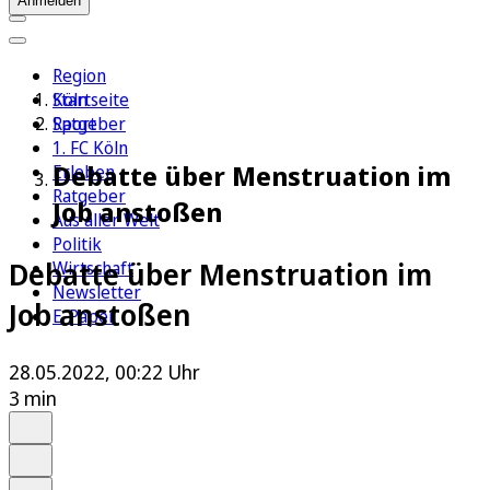
Anmelden
Region
Köln
Startseite
Sport
Ratgeber
1. FC Köln
Debatte über Menstruation im
Erleben
Ratgeber
Job anstoßen
Aus aller Welt
Politik
Debatte über Menstruation im
Wirtschaft
Newsletter
Job anstoßen
E-Paper
28.05.2022, 00:22 Uhr
3 min
Auf Google bevorzugen
Anhören
Schrift