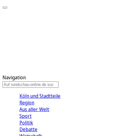
Meine KR
Meine Artikel
Meine Region
Meine Newsletter
Gewinnspiele
Mein Rundschau PLUS
Mein E-Paper
Navigation
Köln und Stadtteile
Region
Aus aller Welt
Sport
Politik
Debatte