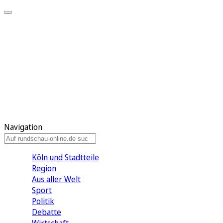
Meine KR
Meine Artikel
Meine Region
Meine Newsletter
Gewinnspiele
Mein Rundschau PLUS
Mein E-Paper
Navigation
Köln und Stadtteile
Region
Aus aller Welt
Sport
Politik
Debatte