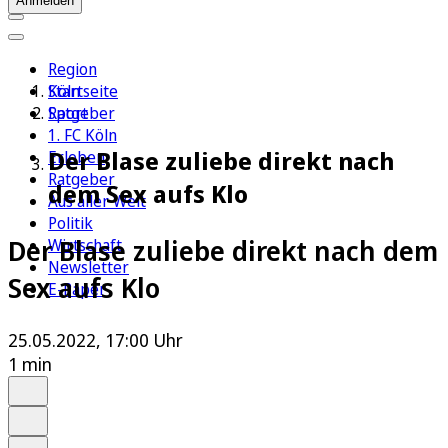
Anmelden
Region
Köln
Startseite
Sport
Ratgeber
1. FC Köln
Der Blase zuliebe direkt nach
Erleben
Ratgeber
dem Sex aufs Klo
Aus aller Welt
Politik
Der Blase zuliebe direkt nach dem
Wirtschaft
Newsletter
Sex aufs Klo
E-Paper
25.05.2022, 17:00 Uhr
1 min
Auf Google bevorzugen
Anhören
Schrift