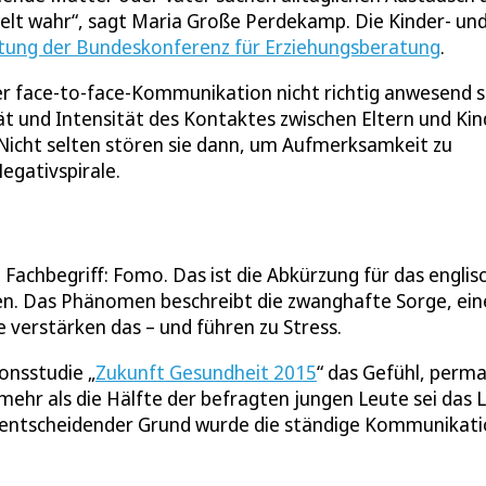
elt wahr“, sagt Maria Große Perdekamp. Die Kinder- un
tung der Bundeskonferenz für Erziehungsberatung
.
der face-to-face-Kommunikation nicht richtig anwesend s
ät und Intensität des Kontaktes zwischen Eltern und Kin
„Nicht selten stören sie dann, um Aufmerksamkeit zu
egativspirale.
n Fachbegriff: Fomo. Das ist die Abkürzung für das englis
ssen. Das Phänomen beschreibt die zwanghafte Sorge, ein
 verstärken das – und führen zu Stress.
onsstudie „
Zukunft Gesundheit 2015
“ das Gefühl, perm
 mehr als die Hälfte der befragten jungen Leute sei das 
n entscheidender Grund wurde die ständige Kommunikat