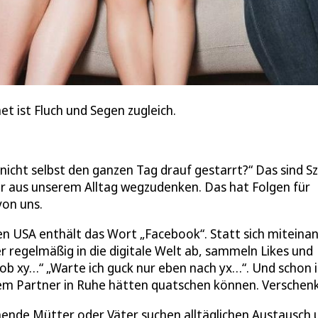
net ist Fluch und Segen zugleich.
nicht selbst den ganzen Tag drauf gestarrt?“ Das sind S
r aus unserem Alltag wegzudenken. Das hat Folgen für
von uns.
en USA enthält das Wort „Facebook“. Statt sich miteina
 regelmäßig in die digitale Welt ab, sammeln Likes und
, ob xy…“ „Warte ich guck nur eben nach yx…“. Und schon i
rem Partner in Ruhe hätten quatschen können. Verschenk
hende Mütter oder Väter suchen alltäglichen Austausch 