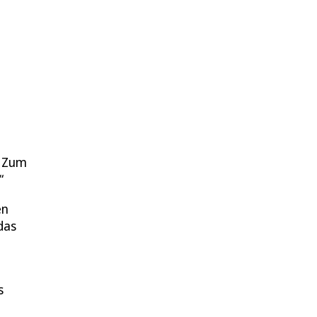
: Zum
“
en
das
s