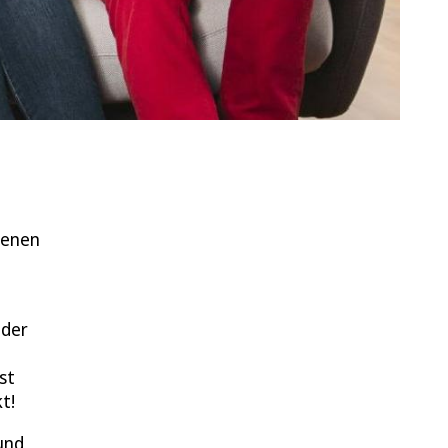
zenen
nder
st
t!
und