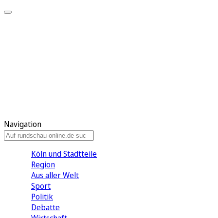
Meine KR
Meine Artikel
Meine Region
Meine Newsletter
Gewinnspiele
Mein Rundschau PLUS
Mein E-Paper
Navigation
Köln und Stadtteile
Region
Aus aller Welt
Sport
Politik
Debatte