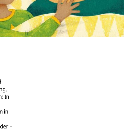
d
ng,
: In
n in
der –