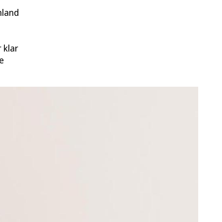
nland
 klar
e