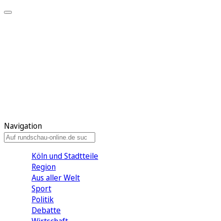
Meine KR
Meine Artikel
Meine Region
Meine Newsletter
Gewinnspiele
Mein Rundschau PLUS
Mein E-Paper
Navigation
Köln und Stadtteile
Region
Aus aller Welt
Sport
Politik
Debatte