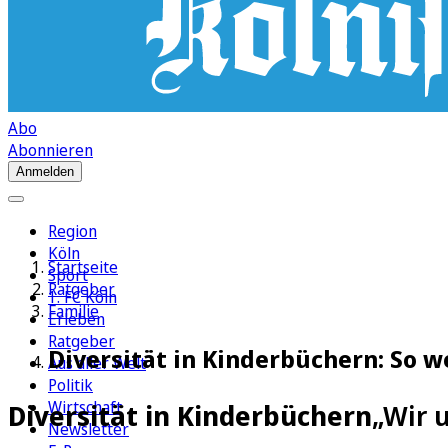
Abo
Abonnieren
Anmelden
Region
Köln
Startseite
Sport
Ratgeber
1. FC Köln
Familie
Erleben
Ratgeber
Diversität in Kinderbüchern: So w
Aus aller Welt
Politik
Wirtschaft
Diversität in Kinderbüchern
„Wir 
Newsletter