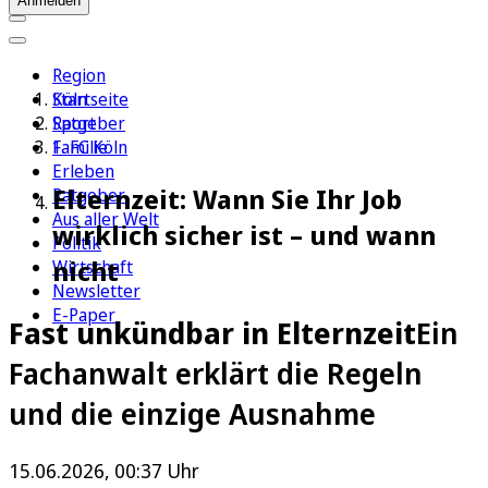
Anmelden
Region
Köln
Startseite
Sport
Ratgeber
1. FC Köln
Familie
Erleben
Elternzeit: Wann Sie Ihr Job
Ratgeber
Aus aller Welt
wirklich sicher ist – und wann
Politik
nicht
Wirtschaft
Newsletter
E-Paper
Fast unkündbar in Elternzeit
Ein
Fachanwalt erklärt die Regeln
und die einzige Ausnahme
15.06.2026, 00:37 Uhr