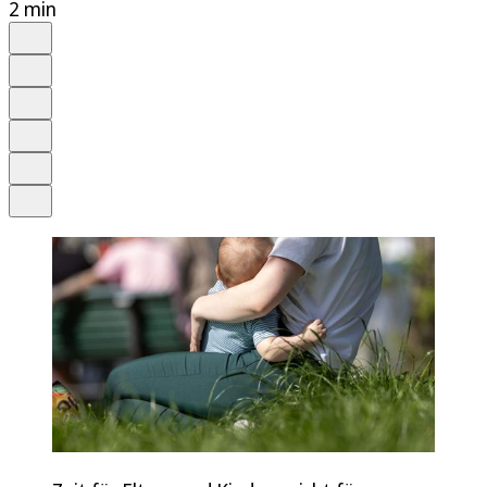
2 min
Auf Google bevorzugen
Anhören
Schrift
Merken
Drucken
Teilen