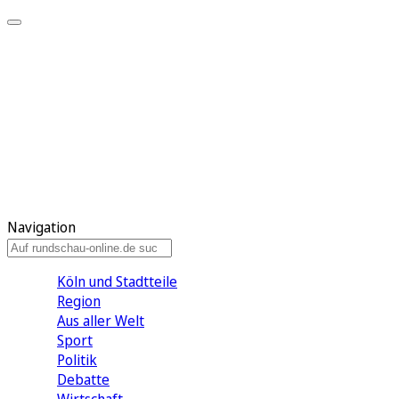
Meine KR
Meine Artikel
Meine Region
Meine Newsletter
Gewinnspiele
Mein Rundschau PLUS
Mein E-Paper
Navigation
Köln und Stadtteile
Region
Aus aller Welt
Sport
Politik
Debatte