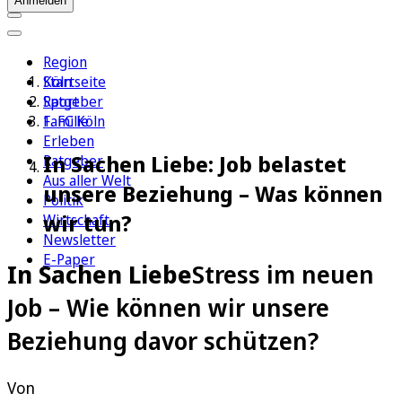
Anmelden
Region
Köln
Startseite
Sport
Ratgeber
1. FC Köln
Familie
Erleben
In Sachen Liebe: Job belastet
Ratgeber
Aus aller Welt
unsere Beziehung – Was können
Politik
wir tun?
Wirtschaft
Newsletter
E-Paper
In Sachen Liebe
Stress im neuen
Job – Wie können wir unsere
Beziehung davor schützen?
Von