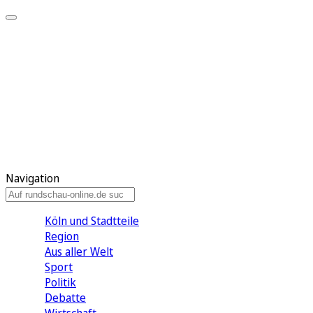
Meine KR
Meine Artikel
Meine Region
Meine Newsletter
Gewinnspiele
Mein Rundschau PLUS
Mein E-Paper
Navigation
Köln und Stadtteile
Region
Aus aller Welt
Sport
Politik
Debatte