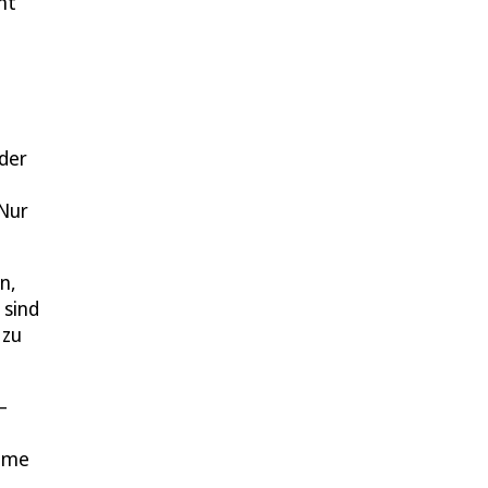
ht
 der
 Nur
n,
 sind
 zu
–
umme