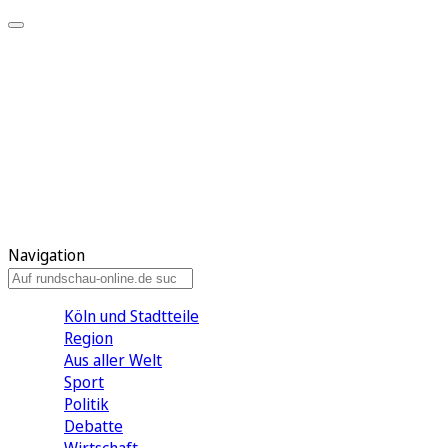
Meine KR
Meine Artikel
Meine Region
Meine Newsletter
Gewinnspiele
Mein Rundschau PLUS
Mein E-Paper
Navigation
Köln und Stadtteile
Region
Aus aller Welt
Sport
Politik
Debatte