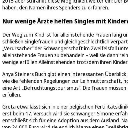
2015 aber schränkt diese Möglichkeit weiter ein: Der 
haben, den Namen ihres Spenders zu erfahren.
Nur wenige Ärzte helfen Singles mit Kinde
Der Weg zum Kind ist für alleinstehende Frauen lang u
schließen Singlefrauen und gleichgeschlechtlich verpa
„Verursacher“ der Schwangerschaft im Zweifelsfall unter
alleinstehende Frauen zu behandeln – weil sie dann re
wenige erfüllen Alleinstehenden trotzdem ihren Kinde
Anya Steiners Buch gibt einen interessanten Überblick ü
wie die fehlenden Regelungen zur Leihmutterschaft, ho
eine Art „Befruchtungstourismus“. Die Frauen müssen o
erfüllen.
Greta etwa lässt sich in einer belgischen Fertilitätsk
erst beim 17. Versuch wird sie schwanger. Simone erfähr
entschließt sich für eine Adoption aus dem Ausland. 
von 24.000 Euro wird sie endlich Mama eines Dreijährig