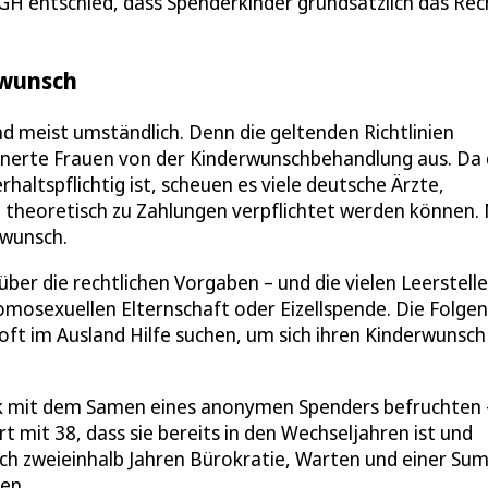
BGH entschied, dass Spenderkinder grundsätzlich das Rec
rwunsch
nd meist umständlich. Denn die geltenden Richtlinien
rtnerte Frauen von der Kinderwunschbehandlung aus. Da
haltspflichtig ist, scheuen es viele deutsche Ärzte,
in theoretisch zu Zahlungen verpflichtet werden können.
rwunsch.
ber die rechtlichen Vorgaben – und die vielen Leerstelle
mosexuellen Elternschaft oder Eizellspende. Die Folgen
ft im Ausland Hilfe suchen, um sich ihren Kinderwunsch
linik mit dem Samen eines anonymen Spenders befruchten 
t mit 38, dass sie bereits in den Wechseljahren ist und
Nach zweieinhalb Jahren Bürokratie, Warten und einer S
en.