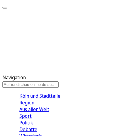
Meine KR
Meine Artikel
Meine Region
Meine Newsletter
Gewinnspiele
Mein Rundschau PLUS
Mein E-Paper
Navigation
Köln und Stadtteile
Region
Aus aller Welt
Sport
Politik
Debatte