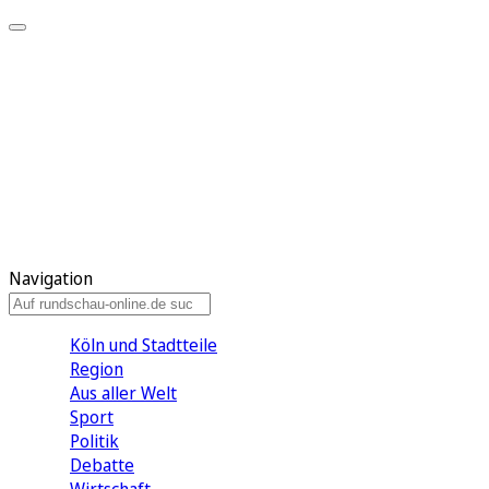
Meine KR
Meine Artikel
Meine Region
Meine Newsletter
Gewinnspiele
Mein Rundschau PLUS
Mein E-Paper
Navigation
Köln und Stadtteile
Region
Aus aller Welt
Sport
Politik
Debatte