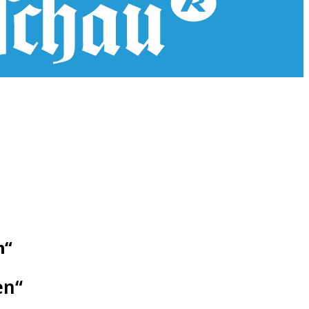
n“
en“