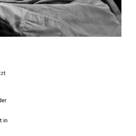
tzt
der
t in