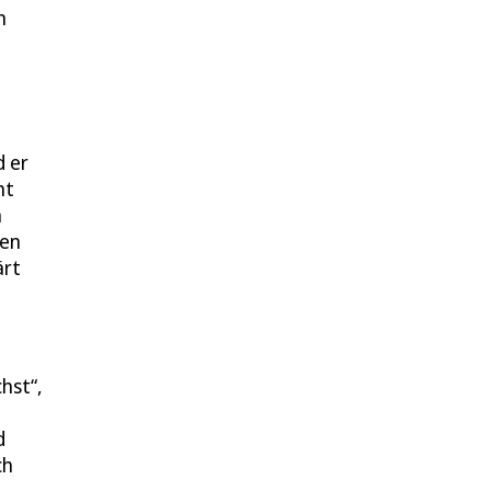
n
d er
ht
n
ren
ärt
hst“,
d
ch