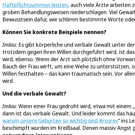
Haftpflichtsummen leisten
, auch viele Ärzte arbeiten 
groben Behandlungsweisen niederschlagen. Viel Gewalt 
Bewusstsein dafür, wie schlimm bestimmte Worte oder 
Können Sie konkrete Beispiele nennen?
Imlau:
Es gibt körperliche und verbale Gewalt unter de
trotzdem gegen ihren Willen durchgeführt wird, ist da
wird, ebenso. Wenn der Arzt sich plötzlich ohne Vorw
Bauch der Frau wirft, um eine Wehe zu unterstützen,
Willen festhalten – das kann traumatisch sein. Vor all
wird.
Und die verbale Gewalt?
Imlau:
Wenn einer Frau gedroht wird, etwa mit einem „D
dann ist das verbale Gewalt. Und leider kommt das häuf
warum unsere Geburten so wichtig sind #rosrev
“ ins 
beschimpft wurden im Kreißsaal. Denen massiv Angst g