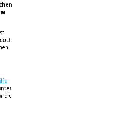
achen
ie
st
 doch
chen
lfe
unter
r die