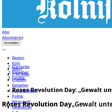
Abo
Abonnieren
Anmelden
Region
Köln
Startseite
Sport
Ratgeber
1. FC Köln
Familie
Erleben
Ratgeber
Roses Revolution Day: „Gewalt u
Aus aller Welt
Politik
Wirtschaft
Roses Revolution Day
„Gewalt unt
Newsletter