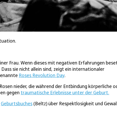
tuation.
einer Frau. Wenn dieses mit negativen Erfahrungen bese
ass sie nicht allein sind, zeigt ein internationaler
 genannte
Roses Revolution Day
.
Rosen nieder, die während der Entbindung körperliche o
chen gegen
traumatische Erlebnisse unter der Geburt.
s
Geburtsbuches
(Beltz) über Respektlosigkeit und Gewal