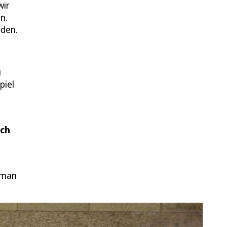
wir
n.
nden.
u
piel
sch
 man
.