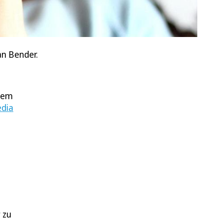
an Bender.
inem
edia
 zu