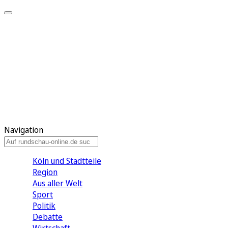
Meine KR
Meine Artikel
Meine Region
Meine Newsletter
Gewinnspiele
Mein Rundschau PLUS
Mein E-Paper
Navigation
Köln und Stadtteile
Region
Aus aller Welt
Sport
Politik
Debatte