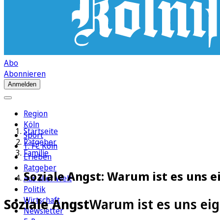
Abo
Abonnieren
Anmelden
Region
Köln
Startseite
Sport
Ratgeber
1. FC Köln
Familie
Erleben
Ratgeber
Soziale Angst: Warum ist es uns e
Aus aller Welt
Politik
Wirtschaft
Soziale Angst
Warum ist es uns eig
Newsletter