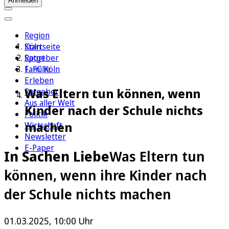
Anmelden
Region
Köln
Startseite
Sport
Ratgeber
1. FC Köln
Familie
Erleben
Was Eltern tun können, wenn
Ratgeber
Aus aller Welt
Kinder nach der Schule nichts
Politik
machen
Wirtschaft
Newsletter
E-Paper
In Sachen Liebe
Was Eltern tun
können, wenn ihre Kinder nach
der Schule nichts machen
01.03.2025, 10:00 Uhr