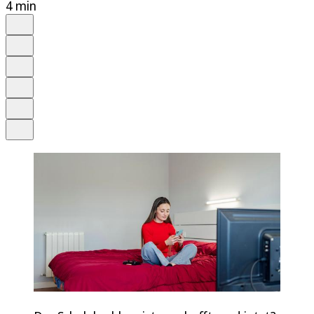
4 min
Auf Google bevorzugen
Anhören
Schrift
Merken
Drucken
Teilen