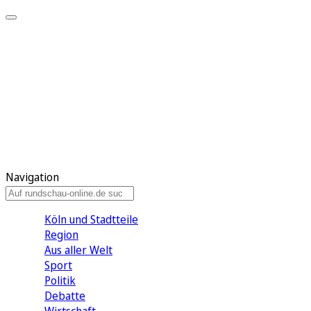
Meine KR
Meine Artikel
Meine Region
Meine Newsletter
Gewinnspiele
Mein Rundschau PLUS
Mein E-Paper
Navigation
Köln und Stadtteile
Region
Aus aller Welt
Sport
Politik
Debatte