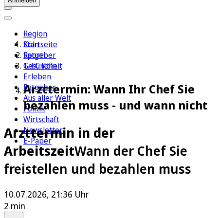
Anmelden
Region
Köln
Startseite
Sport
Ratgeber
1. FC Köln
Gesundheit
Erleben
Arzttermin: Wann Ihr Chef Sie
Ratgeber
Aus aller Welt
bezahlen muss - und wann nicht
Politik
Wirtschaft
Arzttermin in der
Newsletter
E-Paper
Arbeitszeit
Wann der Chef Sie
freistellen und bezahlen muss
10.07.2026, 21:36 Uhr
2 min
Auf Google bevorzugen