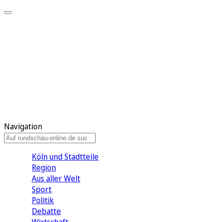
Meine KR
Meine Artikel
Meine Region
Meine Newsletter
Gewinnspiele
Mein Rundschau PLUS
Mein E-Paper
Navigation
Köln und Stadtteile
Region
Aus aller Welt
Sport
Politik
Debatte