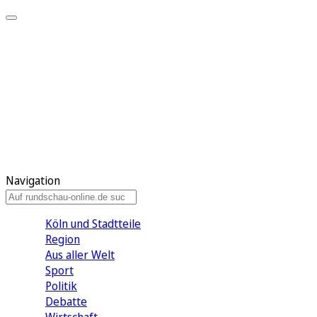
Meine KR
Meine Artikel
Meine Region
Meine Newsletter
Gewinnspiele
Mein Rundschau PLUS
Mein E-Paper
Navigation
Köln und Stadtteile
Region
Aus aller Welt
Sport
Politik
Debatte