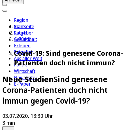
Anmelden
Region
Köln
Startseite
Sport
Ratgeber
1. FC Köln
Gesundheit
Erleben
Covid-19: Sind genesene Corona-
Ratgeber
Aus aller Welt
Patienten doch nicht immun?
Politik
Wirtschaft
Neue Studien
Sind genesene
Newsletter
E-Paper
Corona-Patienten doch nicht
immun gegen Covid-19?
03.07.2020, 13:30 Uhr
3 min
Auf Google bevorzugen