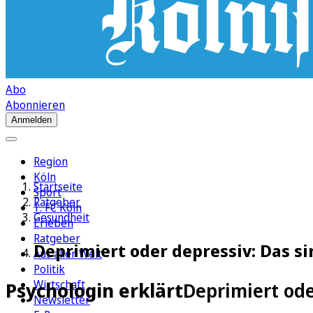
Abo
Abonnieren
Anmelden
Region
Köln
Startseite
Sport
Ratgeber
1. FC Köln
Gesundheit
Erleben
Ratgeber
Deprimiert oder depressiv: Das s
Aus aller Welt
Politik
Wirtschaft
Psychologin erklärt
Deprimiert od
Newsletter