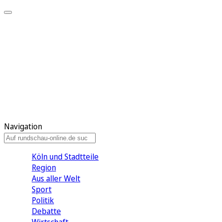
Meine KR
Meine Artikel
Meine Region
Meine Newsletter
Gewinnspiele
Mein Rundschau PLUS
Mein E-Paper
Navigation
Köln und Stadtteile
Region
Aus aller Welt
Sport
Politik
Debatte