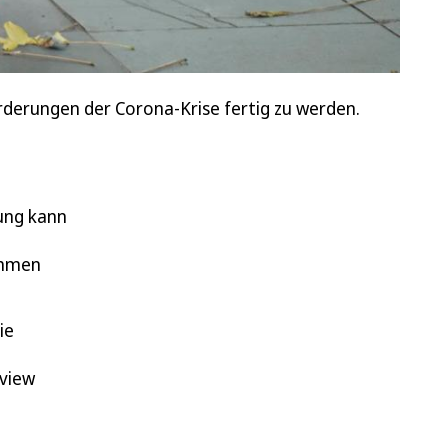
rderungen der Corona-Krise fertig zu werden.
mung kann
ehmen
ie
rview