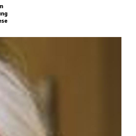
um
ung
ese