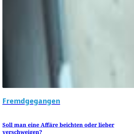
Fremdgegangen
Soll man eine Affäre beichten oder lieber
verschweigen?