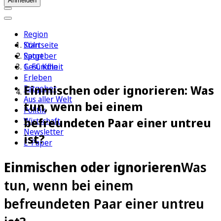
Anmelden
Region
Köln
Startseite
Sport
Ratgeber
1. FC Köln
Gesundheit
Erleben
Einmischen oder ignorieren: Was
Ratgeber
Aus aller Welt
tun, wenn bei einem
Politik
befreundeten Paar einer untreu
Wirtschaft
Newsletter
ist?
E-Paper
Einmischen oder ignorieren
Was
tun, wenn bei einem
befreundeten Paar einer untreu