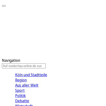
Meine KR
Meine Artikel
Meine Region
Meine Newsletter
Gewinnspiele
Mein Rundschau PLUS
Mein E-Paper
Navigation
Köln und Stadtteile
Region
Aus aller Welt
Sport
Politik
Debatte