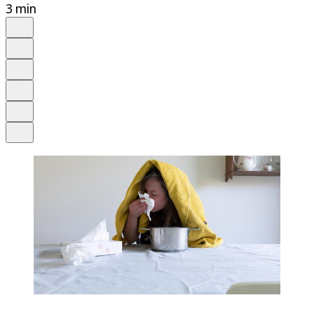
3 min
Auf Google bevorzugen
Anhören
Schrift
Merken
Drucken
Teilen