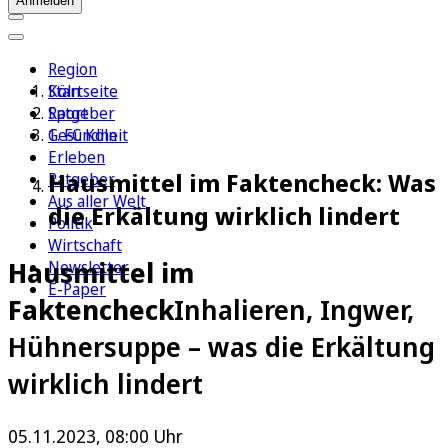
Anmelden
Region
Köln
Startseite
Sport
Ratgeber
1. FC Köln
Gesundheit
Erleben
Hausmittel im Faktencheck: Was
Ratgeber
Aus aller Welt
die Erkältung wirklich lindert
Politik
Wirtschaft
Hausmittel im
Newsletter
E-Paper
Faktencheck
Inhalieren, Ingwer,
Hühnersuppe – was die Erkältung
wirklich lindert
05.11.2023, 08:00 Uhr