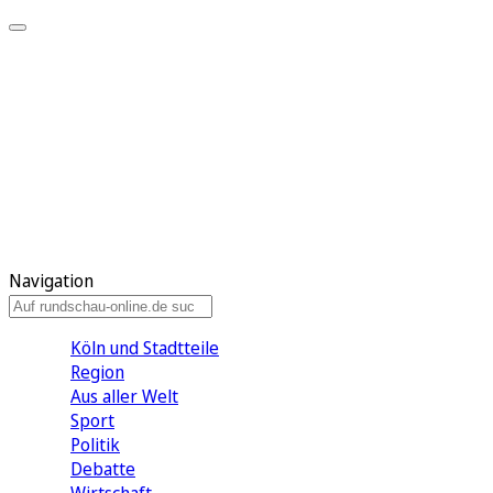
Meine KR
Meine Artikel
Meine Region
Meine Newsletter
Gewinnspiele
Mein Rundschau PLUS
Mein E-Paper
Navigation
Köln und Stadtteile
Region
Aus aller Welt
Sport
Politik
Debatte