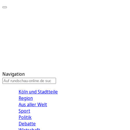
Meine KR
Meine Artikel
Meine Region
Meine Newsletter
Gewinnspiele
Mein Rundschau PLUS
Mein E-Paper
Navigation
Köln und Stadtteile
Region
Aus aller Welt
Sport
Politik
Debatte