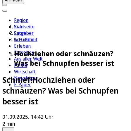
Anmelden
Region
Köln
Startseite
Sport
Ratgeber
1. FC Köln
Gesundheit
Erleben
Hochziehen oder schnäuzen?
Ratgeber
Aus aller Welt
Was bei Schnupfen besser ist
Politik
Wirtschaft
Schnief!
Hochziehen oder
Newsletter
E-Paper
schnäuzen? Was bei Schnupfen
besser ist
01.09.2025, 14:42 Uhr
2 min
Auf Google bevorzugen