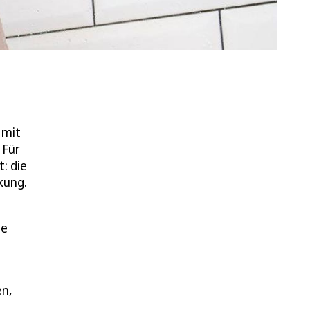
 mit
 Für
: die
kung.
ie
en,