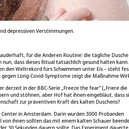
 und depressiven Verstimmungen.
hauderhaft, für die Anderen Routine: die tägliche Dusche
 nun, dass dieses Ritual tatsächlich gesund halten kann.
n den Weltrekord fürs Schwimmen unter Eis – steht fest
uch gegen Long-Covid-Symptome zeigt die Maßnahme Wir
r derzeit in der BBC-Serie „Freeze the fear“ („Friere die
bern und stöhnen, aber Hof hat ihnen eingebläut, dass s
enschaft zur präventiven Kraft des kalten Duschens?
 Center in Amsterdam. Darin wurden 3000 Probanden
el von ihnen sollten das mit einem kalten Schauer beend
0 oder 30 Sekunden dauern sollte. Das Experiment dauerte