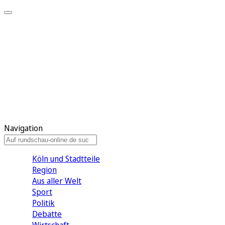
Meine KR
Meine Artikel
Meine Region
Meine Newsletter
Gewinnspiele
Mein Rundschau PLUS
Mein E-Paper
Navigation
Köln und Stadtteile
Region
Aus aller Welt
Sport
Politik
Debatte