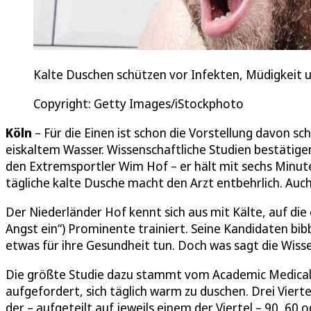
Kalte Duschen schützen vor Infekten, Müdigkeit
Copyright: Getty Images/iStockphoto
Köln
– Für die Einen ist schon die Vorstellung davon sc
eiskaltem Wasser. Wissenschaftliche Studien bestätigen
den Extremsportler Wim Hof – er hält mit sechs Minute
tägliche kalte Dusche macht den Arzt entbehrlich. A
Der Niederländer Hof kennt sich aus mit Kälte, auf die e
Angst ein“) Prominente trainiert. Seine Kandidaten bib
etwas für ihre Gesundheit tun. Doch was sagt die Wiss
Die größte Studie dazu stammt vom Academic Medical
aufgefordert, sich täglich warm zu duschen. Drei Viert
der – aufgeteilt auf jeweils einem der Viertel – 90, 6