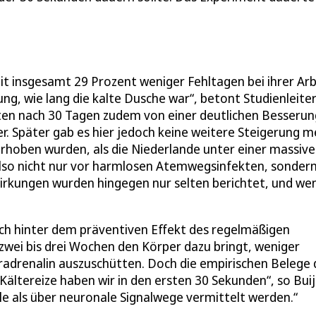
it insgesamt 29 Prozent weniger Fehltagen bei ihrer Arb
g, wie lang die kalte Dusche war“, betont Studienleite
ten nach 30 Tagen zudem von einer deutlichen Besserun
er. Später gab es hier jedoch keine weitere Steigerung m
 erhoben wurden, als die Niederlande unter einer massiv
also nicht nur vor harmlosen Atemwegsinfekten, sonder
irkungen wurden hingegen nur selten berichtet, und we
isch hinter dem präventiven Effekt des regelmäßigen
 zwei bis drei Wochen den Körper dazu bringt, weniger
renalin auszuschütten. Doch die empirischen Belege 
Kältereize haben wir in den ersten 30 Sekunden“, so Buij
le als über neuronale Signalwege vermittelt werden.“