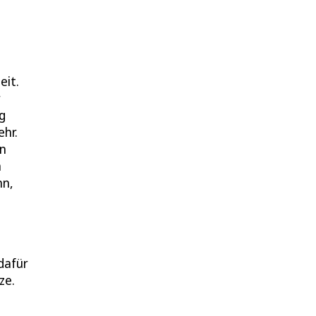
eit.
r
g
ehr.
en
n
nn,
dafür
ze.