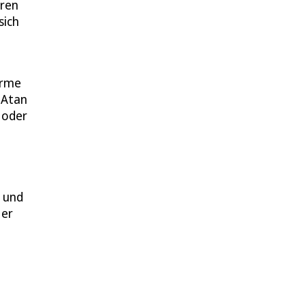
hren
sich
arme
 Atan
 oder
n und
 er