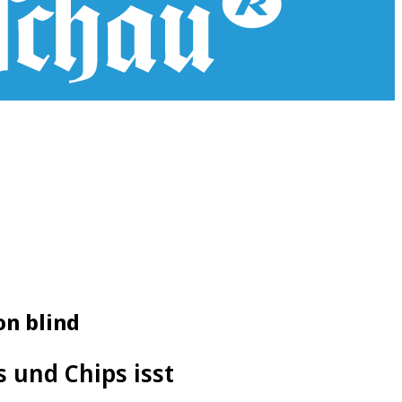
on blind
s und Chips isst