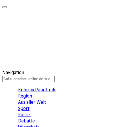
Meine KR
Meine Artikel
Meine Region
Meine Newsletter
Gewinnspiele
Mein Rundschau PLUS
Mein E-Paper
Navigation
Köln und Stadtteile
Region
Aus aller Welt
Sport
Politik
Debatte