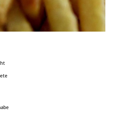
cht
dete
 habe
t