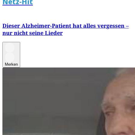
Netz-Hit
Dieser Alzheimer-Patient hat alles vergessen –
nur nicht seine Lieder
Merken