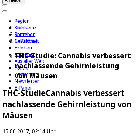
Anmelden
Region
Köln
Startseite
Sport
Ratgeber
1. FC Köln
Gesundheit
Erleben
THC-Studie: Cannabis verbessert
Ratgeber
Aus aller Welt
nachlassende Gehirnleistung
Politik
von Mäusen
Wirtschaft
Newsletter
E-Paper
THC-Studie
Cannabis verbessert
nachlassende Gehirnleistung von
Mäusen
15.06.2017, 02:14 Uhr