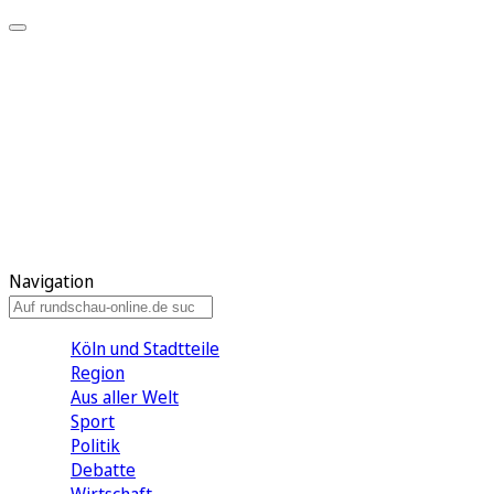
Meine KR
Meine Artikel
Meine Region
Meine Newsletter
Gewinnspiele
Mein Rundschau PLUS
Mein E-Paper
Navigation
Köln und Stadtteile
Region
Aus aller Welt
Sport
Politik
Debatte