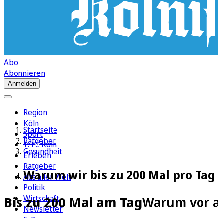
Abo
Abonnieren
Anmelden
Region
Köln
Startseite
Sport
Ratgeber
1. FC Köln
Gesundheit
Erleben
Ratgeber
Warum wir bis zu 200 Mal pro Tag
Aus aller Welt
Politik
Wirtschaft
Bis zu 200 Mal am Tag
Warum vor a
Newsletter