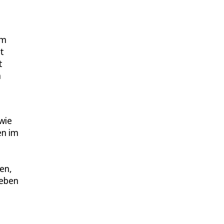
um
t
t
m
wie
en im
en,
geben