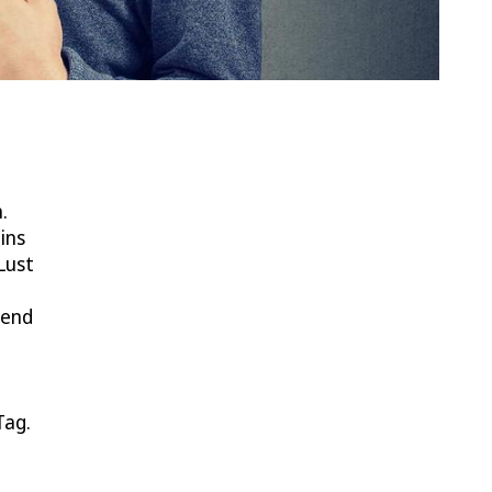
.
ins
Lust
bend
Tag.