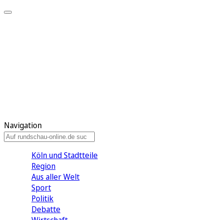
Meine KR
Meine Artikel
Meine Region
Meine Newsletter
Gewinnspiele
Mein Rundschau PLUS
Mein E-Paper
Navigation
Köln und Stadtteile
Region
Aus aller Welt
Sport
Politik
Debatte