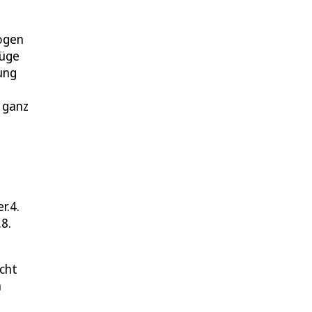
ogen
Lüge
ung
– ganz
r.4.
8.
icht
n