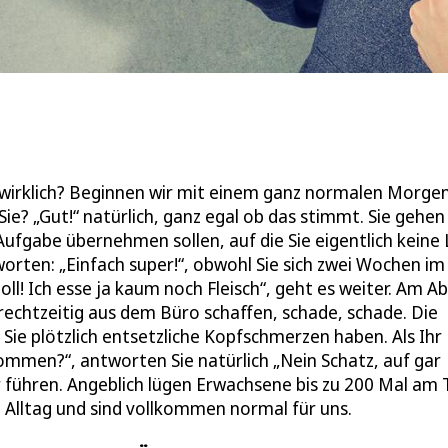
s wirklich? Beginnen wir mit einem ganz normalen Morgen
e? „Gut!“ natürlich, ganz egal ob das stimmt. Sie gehen 
 Aufgabe übernehmen sollen, auf die Sie eigentlich keine 
worten: „Einfach super!“, obwohl Sie sich zwei Wochen im
l! Ich esse ja kaum noch Fleisch“, geht es weiter. Am A
t rechtzeitig aus dem Büro schaffen, schade, schade. Die
 Sie plötzlich entsetzliche Kopfschmerzen haben. Als Ihr
enommen?“, antworten Sie natürlich „Nein Schatz, auf gar
ter führen. Angeblich lügen Erwachsene bis zu 200 Mal am 
Alltag und sind vollkommen normal für uns.