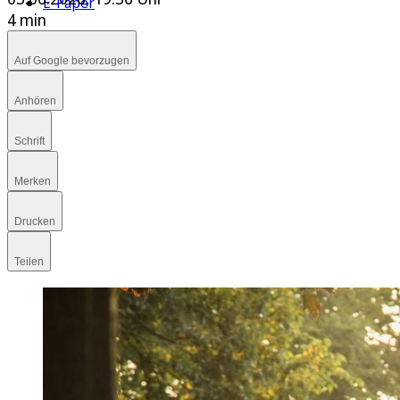
E-Paper
4 min
Auf Google bevorzugen
Anhören
Schrift
Merken
Drucken
Teilen