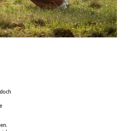
edoch
e
ren.