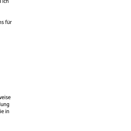
 ich
ns für
weise
lung
e in