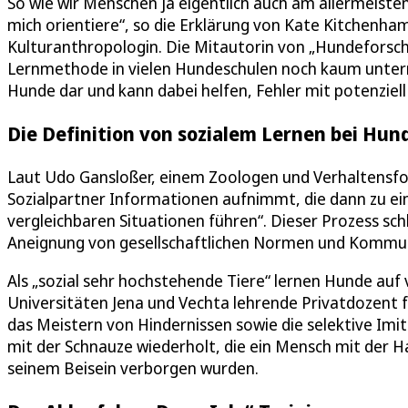
So wie wir Menschen ja eigentlich auch am allermeisten
mich orientiere“, so die Erklärung von Kate Kitchenham
Kulturanthropologin. Die Mitautorin von „Hundeforschu
Lernmethode in vielen Hundeschulen noch kaum unterrich
Hunde dar und kann dabei helfen, Fehler mit potenzie
Die Definition von sozialem Lernen bei Hun
Laut Udo Gansloßer, einem Zoologen und Verhaltensfor
Sozialpartner Informationen aufnimmt, die dann zu ei
vergleichbaren Situationen führen“. Dieser Prozess sch
Aneignung von gesellschaftlichen Normen und Kommun
Als „sozial sehr hochstehende Tiere“ lernen Hunde auf v
Universitäten Jena und Vechta lehrende Privatdozent 
das Meistern von Hindernissen sowie die selektive Imit
mit der Schnauze wiederholt, die ein Mensch mit der H
seinem Beisein verborgen wurden.