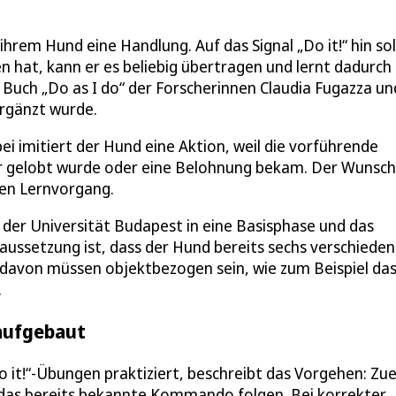
hrem Hund eine Handlung. Auf das Signal „Do it!“ hin sol
n hat, kann er es beliebig übertragen und lernt dadurch
m Buch „Do as I do“ der Forscherinnen Claudia Fugazza un
rgänzt wurde.
ei imitiert der Hund eine Aktion, weil die vorführende
für gelobt wurde oder eine Belohnung bekam. Der Wunsch
en Lernvorgang.
n der Universität Budapest in eine Basisphase und das
raussetzung ist, dass der Hund bereits sechs verschiede
i davon müssen objektbezogen sein, wie zum Beispiel das
.
 aufgebaut
o it!“-Übungen praktiziert, beschreibt das Vorgehen: Zue
 das bereits bekannte Kommando folgen. Bei korrekter