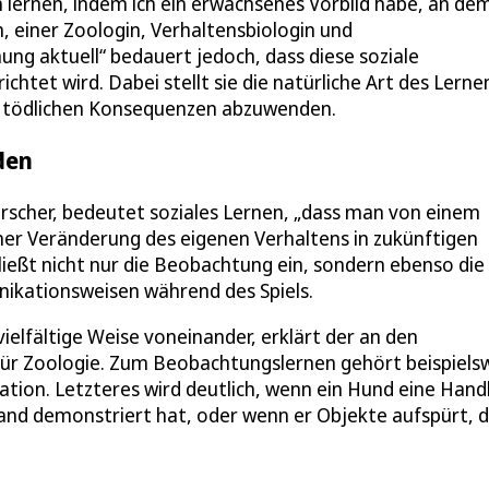
 lernen, indem ich ein erwachsenes Vorbild habe, an dem
, einer Zoologin, Verhaltensbiologin und
ng aktuell“ bedauert jedoch, dass diese soziale
tet wird. Dabei stellt sie die natürliche Art des Lerne
ll tödlichen Konsequenzen abzuwenden.
den
scher, bedeutet soziales Lernen, „dass man von einem
ner Veränderung des eigenen Verhaltens in zukünftigen
ließt nicht nur die Beobachtung ein, sondern ebenso die
ikationsweisen während des Spiels.
ielfältige Weise voneinander, erklärt der an den
für Zoologie. Zum Beobachtungslernen gehört beispiels
ation. Letzteres wird deutlich, wenn ein Hund eine Hand
and demonstriert hat, oder wenn er Objekte aufspürt, di