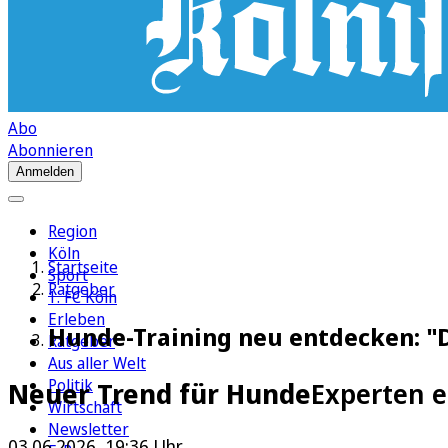
Abo
Abonnieren
Anmelden
Region
Köln
Startseite
Sport
Ratgeber
1. FC Köln
Erleben
Hunde-Training neu entdecken: "D
Ratgeber
Aus aller Welt
Politik
Neuer Trend für Hunde
Experten e
Wirtschaft
Newsletter
03.06.2026, 19:36 Uhr