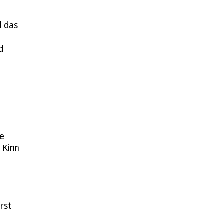
l das
d
ne
 Kinn
rst