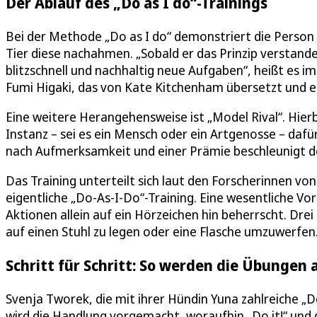
Der Ablauf des „Do as I do“-Trainings
Bei der Methode „Do as I do“ demonstriert die Person i
Tier diese nachahmen. „Sobald er das Prinzip verstande
blitzschnell und nachhaltig neue Aufgaben“, heißt es i
Fumi Higaki, das von Kate Kitchenham übersetzt und e
Eine weitere Herangehensweise ist „Model Rival“. Hierb
Instanz – sei es ein Mensch oder ein Artgenosse – da
nach Aufmerksamkeit und einer Prämie beschleunigt d
Das Training unterteilt sich laut den Forscherinnen vo
eigentliche „Do-As-I-Do“-Training. Eine wesentliche Vo
Aktionen allein auf ein Hörzeichen hin beherrscht. Dre
auf einen Stuhl zu legen oder eine Flasche umzuwerfen
Schritt für Schritt: So werden die Übungen
Svenja Tworek, die mit ihrer Hündin Yuna zahlreiche „D
wird die Handlung vorgemacht, woraufhin „Do it!“ und