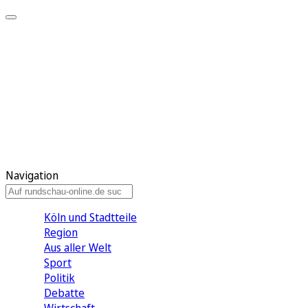
Meine KR
Meine Artikel
Meine Region
Meine Newsletter
Gewinnspiele
Mein Rundschau PLUS
Mein E-Paper
Navigation
Köln und Stadtteile
Region
Aus aller Welt
Sport
Politik
Debatte