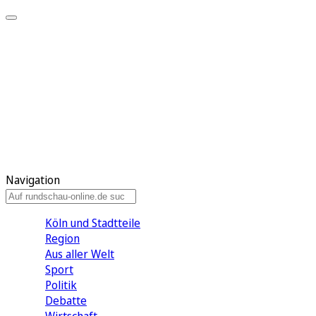
Meine KR
Meine Artikel
Meine Region
Meine Newsletter
Gewinnspiele
Mein Rundschau PLUS
Mein E-Paper
Navigation
Köln und Stadtteile
Region
Aus aller Welt
Sport
Politik
Debatte