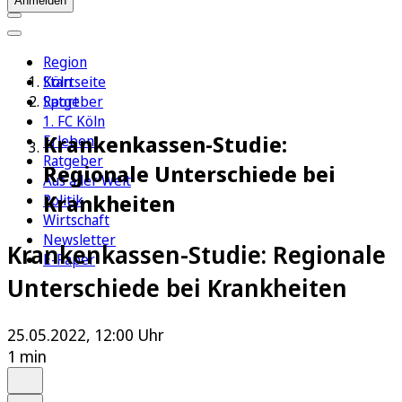
Anmelden
Region
Köln
Startseite
Sport
Ratgeber
1. FC Köln
Krankenkassen-Studie:
Erleben
Ratgeber
Regionale Unterschiede bei
Aus aller Welt
Krankheiten
Politik
Wirtschaft
Newsletter
Krankenkassen-Studie: Regionale
E-Paper
Unterschiede bei Krankheiten
25.05.2022, 12:00 Uhr
1 min
Auf Google bevorzugen