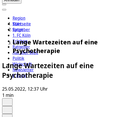
Anmelden
Region
Köln
Startseite
Sport
Ratgeber
1. FC Köln
Lange Wartezeiten auf eine
Erleben
Ratgeber
Psychotherapie
Aus aller Welt
Politik
Lange Wartezeiten auf eine
Wirtschaft
Newsletter
Psychotherapie
E-Paper
25.05.2022, 12:37 Uhr
1 min
Auf Google bevorzugen
Anhören
Schrift