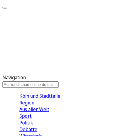
Meine KR
Meine Artikel
Meine Region
Meine Newsletter
Gewinnspiele
Mein Rundschau PLUS
Mein E-Paper
Navigation
Köln und Stadtteile
Region
Aus aller Welt
Sport
Politik
Debatte