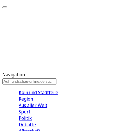
Meine KR
Meine Artikel
Meine Region
Meine Newsletter
Gewinnspiele
Mein Rundschau PLUS
Mein E-Paper
Navigation
Köln und Stadtteile
Region
Aus aller Welt
Sport
Politik
Debatte