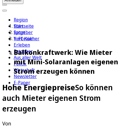
Anmelden
Region
Köln
Startseite
Sport
Ratgeber
1. FC Köln
Verbraucher
Erleben
Balkonkraftwerk: Wie Mieter
Ratgeber
Aus aller Welt
mit Mini-Solaranlagen eigenen
Politik
Strom erzeugen können
Wirtschaft
Newsletter
E-Paper
Hohe Energiepreise
So können
auch Mieter eigenen Strom
erzeugen
Von