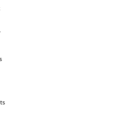
.
.
s
ts