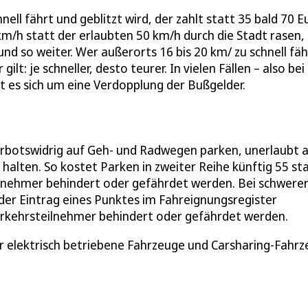
ell fährt und geblitzt wird, der zahlt statt 35 bald 70 E
 km/h statt der erlaubten 50 km/h durch die Stadt rasen,
nd so weiter. Wer außerorts 16 bis 20 km/ zu schnell fäh
ilt: je schneller, desto teurer. In vielen Fällen – also bei
t es sich um eine Verdopplung der Bußgelder.
verbotswidrig auf Geh- und Radwegen parken, unerlaubt 
 halten. So kostet Parken in zweiter Reihe künftig 55 st
ilnehmer behindert oder gefährdet werden. Bei schwere
er Eintrag eines Punktes im Fahreignungsregister
rkehrsteilnehmer behindert oder gefährdet werden.
ür elektrisch betriebene Fahrzeuge und Carsharing-Fahr