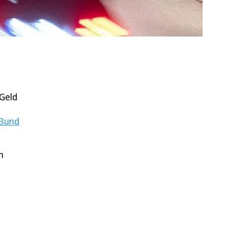
Geld
 Bund
n