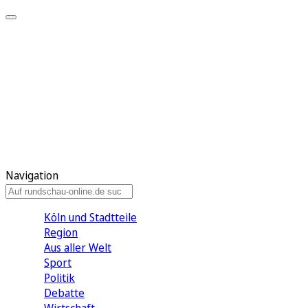
Meine KR
Meine Artikel
Meine Region
Meine Newsletter
Gewinnspiele
Mein Rundschau PLUS
Mein E-Paper
Navigation
Köln und Stadtteile
Region
Aus aller Welt
Sport
Politik
Debatte