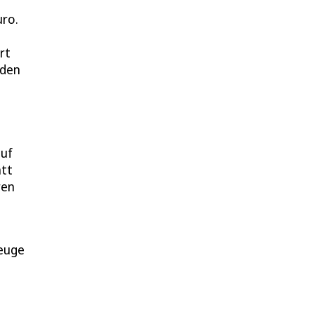
uro.
rt
 den
auf
att
ren
zeuge