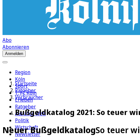
Abo
Abonnieren
Anmelden
Region
Köln
Startseite
Sport
Ratgeber
1. FC Köln
Verbraucher
Erleben
Ratgeber
Bußgeldkatalog 2021: So teuer wi
Aus aller Welt
Politik
Wirtschaft
Neuer Bußgeldkatalog
So teuer w
Newsletter