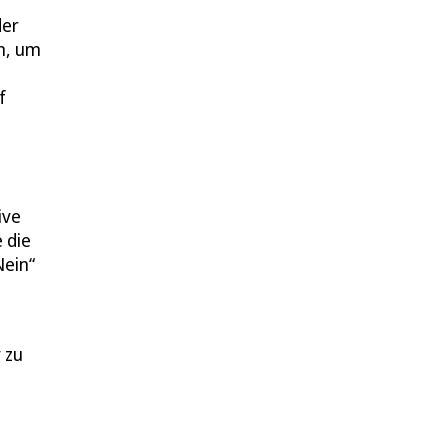
der
n, um
f
ive
 die
Nein“
 zu