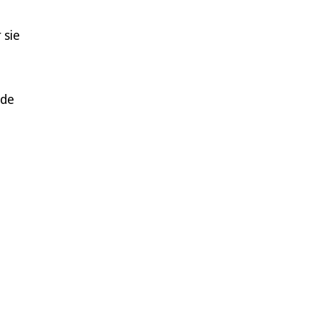
 sie
nde