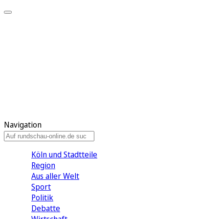
Meine KR
Meine Artikel
Meine Region
Meine Newsletter
Gewinnspiele
Mein Rundschau PLUS
Mein E-Paper
Navigation
Köln und Stadtteile
Region
Aus aller Welt
Sport
Politik
Debatte