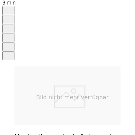
3 min
Auf Google bevorzugen
Anhören
Schrift
Merken
Drucken
Teilen