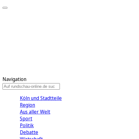
Meine KR
Meine Artikel
Meine Region
Meine Newsletter
Gewinnspiele
Mein Rundschau PLUS
Mein E-Paper
Navigation
Köln und Stadtteile
Region
Aus aller Welt
Sport
Politik
Debatte