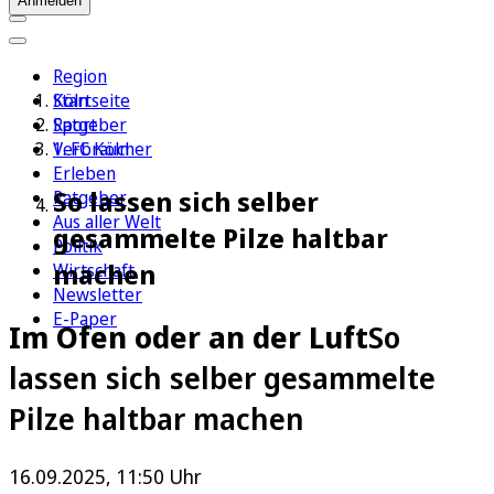
Anmelden
Region
Köln
Startseite
Sport
Ratgeber
1. FC Köln
Verbraucher
Erleben
So lassen sich selber
Ratgeber
Aus aller Welt
gesammelte Pilze haltbar
Politik
machen
Wirtschaft
Newsletter
E-Paper
Im Ofen oder an der Luft
So
lassen sich selber gesammelte
Pilze haltbar machen
16.09.2025, 11:50 Uhr