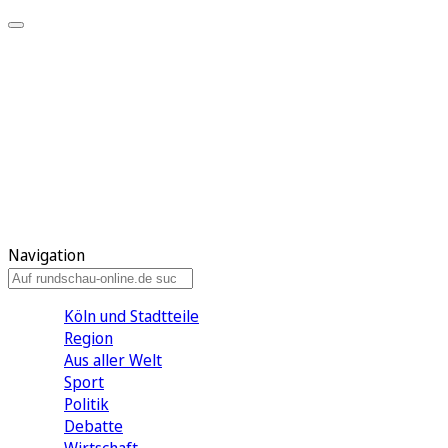
Meine KR
Meine Artikel
Meine Region
Meine Newsletter
Gewinnspiele
Mein Rundschau PLUS
Mein E-Paper
Navigation
Köln und Stadtteile
Region
Aus aller Welt
Sport
Politik
Debatte