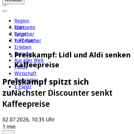
Anmelden
Region
Köln
Startseite
Sport
Ratgeber
1. FC Köln
Verbraucher
Erleben
Preiskampf: Lidl und Aldi senken
Ratgeber
Aus aller Welt
Kaffeepreise
Politik
Wirtschaft
Preiskampf spitzt sich
Newsletter
E-Paper
zu
Nächster Discounter senkt
Kaffeepreise
02.07.2026, 10:35 Uhr
1 min
Auf Google bevorzugen