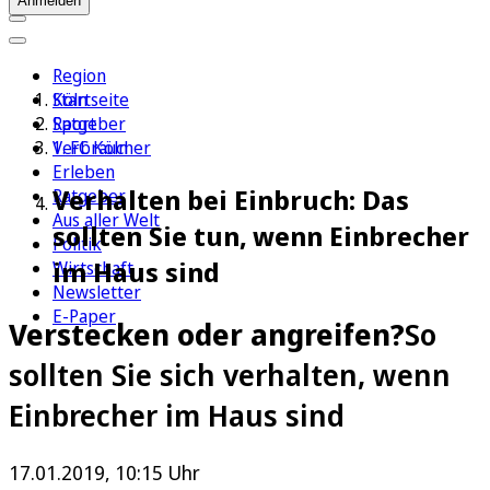
Anmelden
Region
Köln
Startseite
Sport
Ratgeber
1. FC Köln
Verbraucher
Erleben
Verhalten bei Einbruch: Das
Ratgeber
Aus aller Welt
sollten Sie tun, wenn Einbrecher
Politik
im Haus sind
Wirtschaft
Newsletter
E-Paper
Verstecken oder angreifen?
So
sollten Sie sich verhalten, wenn
Einbrecher im Haus sind
17.01.2019, 10:15 Uhr