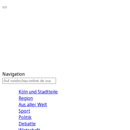
Meine KR
Meine Artikel
Meine Region
Meine Newsletter
Gewinnspiele
Mein Rundschau PLUS
Mein E-Paper
Navigation
Köln und Stadtteile
Region
Aus aller Welt
Sport
Politik
Debatte