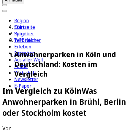
Anmelden
Region
Köln
Startseite
Sport
Ratgeber
1. FC Köln
Verbraucher
Erleben
Anwohnerparken in Köln und
Ratgeber
Aus aller Welt
Deutschland: Kosten im
Politik
Vergleich
Wirtschaft
Newsletter
E-Paper
Im Vergleich zu Köln
Was
Anwohnerparken in Brühl, Berlin
oder Stockholm kostet
Von