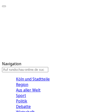
Meine KR
Meine Artikel
Meine Region
Meine Newsletter
Gewinnspiele
Mein Rundschau PLUS
Mein E-Paper
Navigation
Köln und Stadtteile
Region
Aus aller Welt
Sport
Politik
Debatte