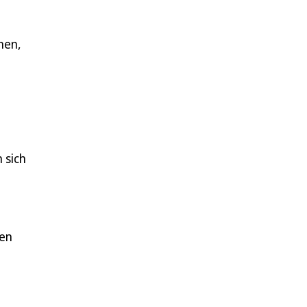
nen,
 sich
den