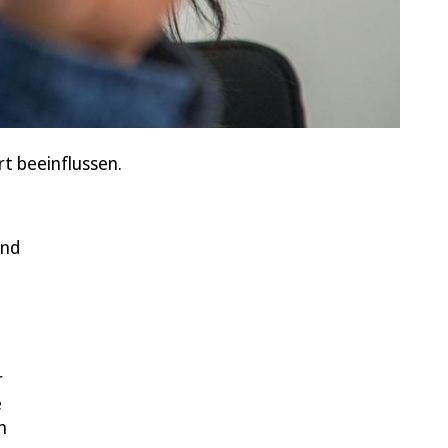
t beeinflussen.
und
r
e
n