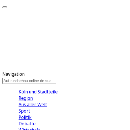
Meine KR
Meine Artikel
Meine Region
Meine Newsletter
Gewinnspiele
Mein Rundschau PLUS
Mein E-Paper
Navigation
Köln und Stadtteile
Region
Aus aller Welt
Sport
Politik
Debatte