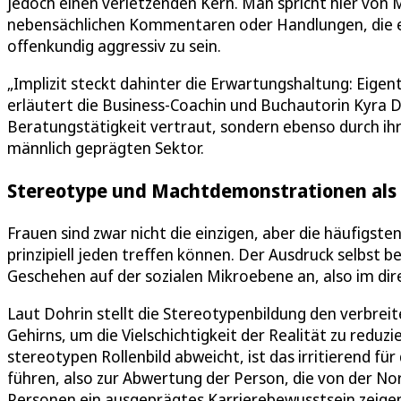
jedoch einen verletzenden Kern. Man spricht hier von 
nebensächlichen Kommentaren oder Handlungen, die e
offenkundig aggressiv zu sein.
„Implizit steckt dahinter die Erwartungshaltung: Eigentl
erläutert die Business-Coachin und Buchautorin Kyra Do
Beratungstätigkeit vertraut, sondern ebenso durch ihr
männlich geprägten Sektor.
Stereotype und Machtdemonstrationen als 
Frauen sind zwar nicht die einzigen, aber die häufigs
prinzipiell jeden treffen können. Der Ausdruck selbst b
Geschehen auf der sozialen Mikroebene an, also im di
Laut Dohrin stellt die Stereotypenbildung den verbrei
Gehirns, um die Vielschichtigkeit der Realität zu reduz
stereotypen Rollenbild abweicht, ist das irritierend f
führen, also zur Abwertung der Person, die von der No
Personen ein ausgeprägtes Karrierebewusstsein zeigen 