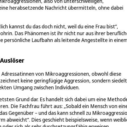
Mikroaggressionen, also von unterschwelligen,
ine herabsetzende Nachricht übermitteln, ohne dabei
ich kannst du das doch nicht, weil du eine Frau bist“,
hrin. Das Phänomen ist ihr nicht nur aus ihrer beruflic
e persönliche Laufbahn als leitende Angestellte in eine
Auslöser
ten Adressatinnen von Mikroaggressionen, obwohl diese
ezeichnet keine geringfügige Aggression, sondern siedelt
rekten Umgang zwischen Individuen.
tetsten Grund dar. Es handelt sich dabei um eine Method
ieren. Die Fachfrau führt aus: „Sobald ein Mensch von ei
ür das Gegenüber – und das kann schnell zu Mikroaggressi
rm abweicht“. Dies geschieht beispielsweise, wenn weibl
oder sich als sehr durchsetzungsfähig erweisen.