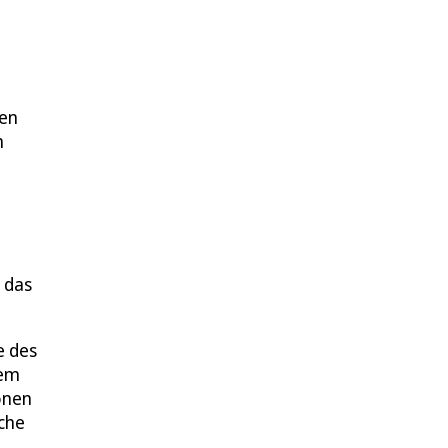
hen
m
 das
e des
nem
onen
iche