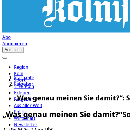
Abo
Abonnieren
Anmelden
Region
Köln
Startseite
Sport
Ratgeber
1. FC Köln
Erleben
„Was genau meinen Sie damit?“: S
Ratgeber
Aus aller Welt
Politik
„Was genau meinen Sie damit?“
So
Wirtschaft
Newsletter
21.05.2026, 00:55 Uhr