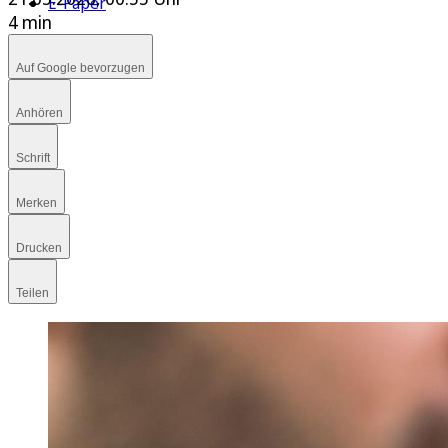
E-Paper
4 min
Auf Google bevorzugen
Anhören
Schrift
Merken
Drucken
Teilen