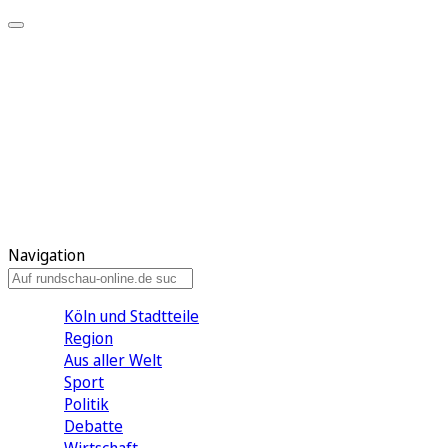
Meine KR
Meine Artikel
Meine Region
Meine Newsletter
Gewinnspiele
Mein Rundschau PLUS
Mein E-Paper
Navigation
Köln und Stadtteile
Region
Aus aller Welt
Sport
Politik
Debatte