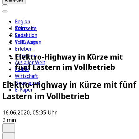
Anmelden
Region
Köln
Startseite
Sport
Redaktion
1. FC Köln
Volkswagen
Erleben
Elektro-Highway in Kürze mit
Ratgeber
Aus aller Welt
fünf Lastern im Vollbetrieb
Politik
Wirtschaft
Elektro-Highway in Kürze mit fünf
Newsletter
E-Paper
Lastern im Vollbetrieb
16.06.2020, 05:35 Uhr
2 min
Auf Google bevorzugen
Anhören