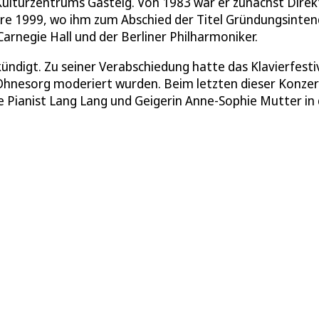
Kulturzentrums Gasteig. Von 1983 war er zunächst Direk
ahre 1999, wo ihm zum Abschied der Titel Gründungsinte
arnegie Hall und der Berliner Philharmoniker.
digt. Zu seiner Verabschiedung hatte das Klavierfesti
 Ohnesorg moderiert wurden. Beim letzten dieser Konze
Pianist Lang Lang und Geigerin Anne-Sophie Mutter in 