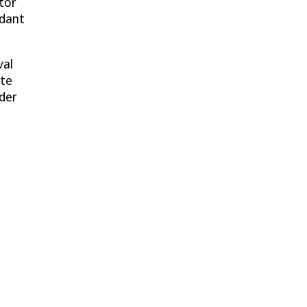
tor
ndant
val
rte
der