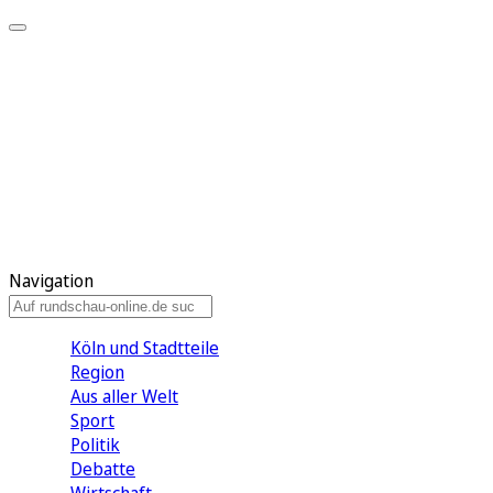
Meine KR
Meine Artikel
Meine Region
Meine Newsletter
Gewinnspiele
Mein Rundschau PLUS
Mein E-Paper
Navigation
Köln und Stadtteile
Region
Aus aller Welt
Sport
Politik
Debatte