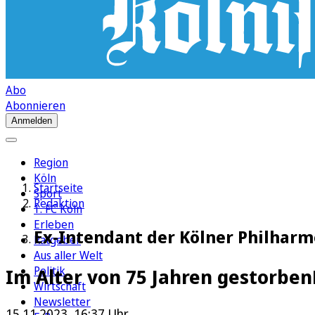
Abo
Abonnieren
Anmelden
Region
Köln
Startseite
Sport
Redaktion
1. FC Köln
Erleben
Ex-Intendant der Kölner Philharmo
Ratgeber
Aus aller Welt
Politik
Im Alter von 75 Jahren gestorben
Wirtschaft
Newsletter
15.11.2023, 16:37 Uhr