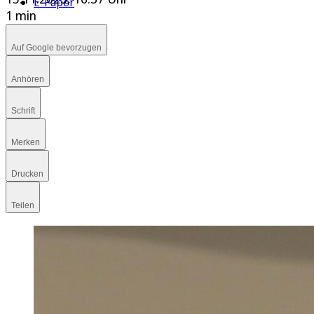
E-Paper
1 min
Auf Google bevorzugen
Anhören
Schrift
Merken
Drucken
Teilen