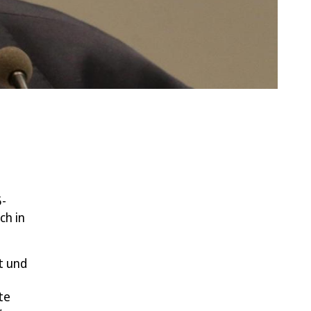
5-
ch in
t und
te